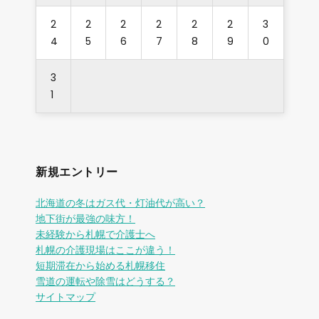
2
2
2
2
2
2
3
4
5
6
7
8
9
0
3
1
新規エントリー
北海道の冬はガス代・灯油代が高い？
地下街が最強の味方！
未経験から札幌で介護士へ
札幌の介護現場はここが違う！
短期滞在から始める札幌移住
雪道の運転や除雪はどうする？
サイトマップ